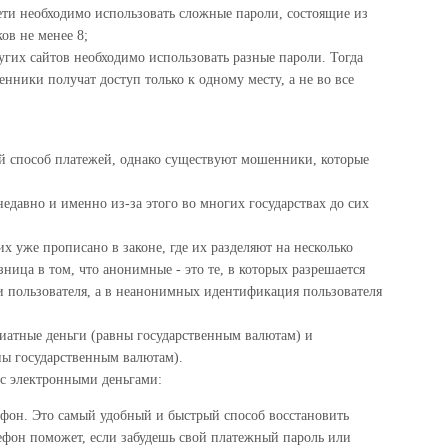
ети необходимо использовать сложные пароли, состоящие из
ов не менее 8;
угих сайтов необходимо использовать разные пароли. Тогда
енники получат доступ только к одному месту, а не во все
ый способ платежей, однако существуют мошенники, которые
едавно и именно из-за этого во многих государствах до сих
 уже прописано в законе, где их разделяют на несколько
ница в том, что анонимные - это те, в которых разрешается
 пользователя, а в неанонимных идентификация пользователя
фиатные деньги (равны государственным валютам) и
ны государственным валютам).
 с электронными деньгами:
фон. Это самый удобный и быстрый способ восстановить
лефон поможет, если забудешь свой платежный пароль или