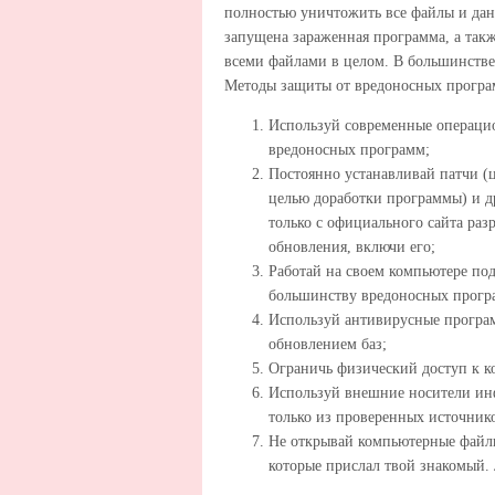
полностью уничтожить все файлы и дан
запущена зараженная программа, а так
всеми файлами в целом. В большинстве 
Методы защиты от вредоносных програ
Используй современные операци
вредоносных программ;
Постоянно устанавливай патчи (
целью доработки программы) и д
только с официального сайта раз
обновления, включи его;
Работай на своем компьютере под
большинству вредоносных програ
Используй антивирусные програ
обновлением баз;
Ограничь физический доступ к к
Используй внешние носители инф
только из проверенных источник
Не открывай компьютерные файлы
которые прислал твой знакомый. 