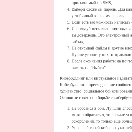
присылаемый по SMS;
Выбери сложный пароль. Для каж
устойчивый к взлому пароль;
Если есть возможность написать
Используй несколько почтовых я
ты доверяешь. Это электронный а
сайтах;
Не открывай файлы и другие вло
Лучше уточни у них, отправляли 
После окончания работы на почто
нажать на "Выйти".
Кибербуллинг или виртуальное издеват
Кибербуллинг - преследование сообщен
хулиганство; социальное бойкотирован
Основные советы по борьбе с кибербул
Не бросайся в бой. Лучший способ
можно обратиться, то вначале ус
оскорбления, то только еще бол
Управляй своей киберрепутацией