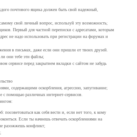
дого почтового ящика должен быть свой надежный,
 самому свой личный вопрос, используй эту возможность;
щиков. Первый для частной переписки с адресатами, которым
дрес не надо использовать при регистрации на форумах и
жения в письмах, даже если они пришли от твоих друзей.
ли они тебе эти файлы;
вом сервисе перед закрытием вкладки с сайтом не забудь
ельство
иями, содержащими оскорбления, агрессию, запугивание;
ие с помощью различных интернет-сервисов.
лингом:
: посоветоваться как себя вести и, если нет того, к кому
покоиться. Если ты начнешь отвечать оскорблениями на
ьше разожжешь конфликт;
;