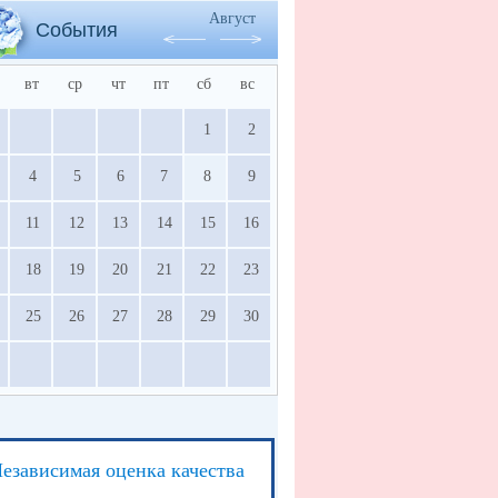
Август
События
вт
ср
чт
пт
сб
вс
1
2
4
5
6
7
8
9
11
12
13
14
15
16
18
19
20
21
22
23
25
26
27
28
29
30
езависимая оценка качества