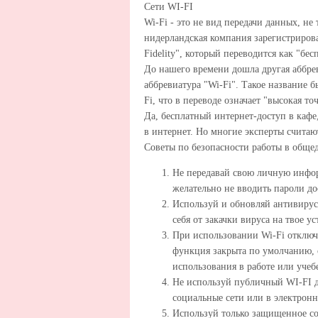
Сети WI-FI
Wi-Fi - это не вид передачи данных, не
нидерландская компания зарегистрирова
Fidelity", который переводится как "бес
До нашего времени дошла другая аббрев
аббревиатура "Wi-Fi". Такое название 
Fi, что в переводе означает "высокая то
Да, бесплатный интернет-доступ в кафе
в интернет. Но многие эксперты считаю
Советы по безопасности работы в общед
Не передавай свою личную инфор
желательно не вводить пароли до
Используй и обновляй антивирус
себя от закачки вируса на твое ус
При использовании Wi-Fi отклю
функция закрыта по умолчанию, о
использования в работе или учеб
Не используй публичный WI-FI д
социальные сети или в электрон
Используй только защищенное сое