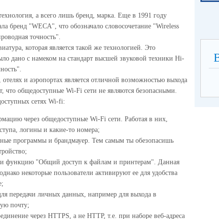
 технология, а всего лишь бренд, марка. Еще в 1991 году
ла бренд "WECA", что обозначало словосочетание "Wireless
проводная точность".
иатура, которая является такой же технологией. Это
было дано с намеком на стандарт высшей звуковой техники Hi-
чность".
, отелях и аэропортах является отличной возможностью выхода
т, что общедоступные Wi-Fi сети не являются безопасными.
оступных сетях Wi-fi:
мацию через общедоступные Wi-Fi сети. Работая в них,
ступа, логины и какие-то номера;
ные программы и брандмауер. Тем самым ты обезопасишь
тройство;
чи функцию "Общий доступ к файлам и принтерам". Данная
днако некоторые пользователи активируют ее для удобства
е;
ля передачи личных данных, например для выхода в
ную почту;
динение через HTTPS, а не HTTP, т.е. при наборе веб-адреса