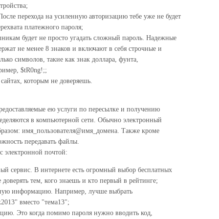
тройства;
осле перехода на усиленную авторизацию тебе уже не будет
рехвата платежного пароля;
никам будет не просто угадать сложный пароль. Надежные
ержат не менее 8 знаков и включают в себя строчные и
ько символов, такие как знак доллара, фунта,
имер, $tR0ng!;;
сайтах, которым не доверяешь.
предоставляемые ею услуги по пересылке и получению
еделяются в компьютерной сети. Обычно электронный
разом: имя_пользователя@имя_домена. Также кроме
можность передавать файлы.
с электронной почтой:
ый сервис. В интернете есть огромный выбор бесплатных
 доверять тем, кого знаешь и кто первый в рейтинге;
чную информацию. Например, лучше выбрать
013" вместо "тема13";
цию. Это когда помимо пароля нужно вводить код,