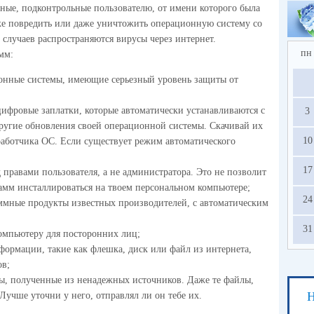
ные, подконтрольные пользователю, от имени которого была
же повредить или даже уничтожить операционную систему со
случаев распространяются вирусы через интернет.
пн
мм:
онные системы, имеющие серьезный уровень защиты от
цифровые заплатки, которые автоматически устанавливаются с
3
ругие обновления своей операционной системы. Скачивай их
10
работчика ОС. Если существует режим автоматического
17
 правами пользователя, а не администратора. Это не позволит
мм инсталлироваться на твоем персональном компьютере;
24
ммные продукты известных производителей, с автоматическим
31
омпьютеру для посторонних лиц;
ормации, такие как флешка, диск или файл из интернета,
ов;
, полученные из ненадежных источников. Даже те файлы,
Н
Лучше уточни у него, отправлял ли он тебе их.