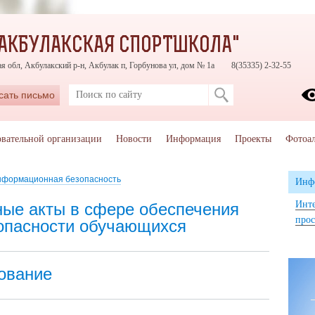
АКБУЛАКСКАЯ СПОРТШКОЛА"
я обл, Акбулакский р-н, Акбулак п, Горбунова ул, дом № 1а
8(35335) 2-32-55
сать письмо
овательной организации
Новости
Информация
Проекты
Фотоа
формационная безопасность
Инф
Инте
ые акты в сфере обеспечения
прос
опасности обучающихся
ование