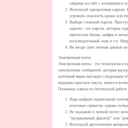
зайдешь на сайт с незнакомого ус
Используй одноразовые пароли. П
угрожать опасность кражи или пе
Выбери сложный пароль. Преступ
пароли - это пароли, которые сод
прописные буквы, цифры и нескол
восклицательный знак и т.п. Напр
Не вводи свои личные данные на 
Электронная почта
Электронная почта - это технология и 
электронных сообщений, которые распр
почтовый ящик выглядит следующим об
передачи простого текста, имеется воз
Основные советы по безопасной работе 
Надо выбрать правильный почтов
почтовых сервисов, однако лучше
Не указывай в личной почте ли
"музыкальный_фанат@" или "рок2
Используй двухэтапную авториза