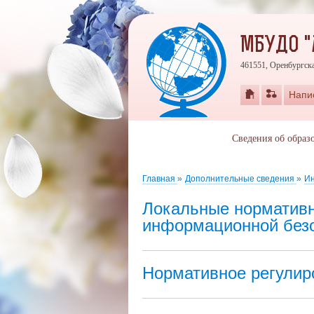
МБУДО "
461551, Оренбургска
Напи
Сведения об образ
Главная
»
Дополнительные сведения
»
Ин
Локальные нормативн
информационной без
Нормативное регулир